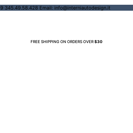
345.49.58.428 Email: info@interniautodesign.it
FREE SHIPPING ON ORDERS OVER
$30