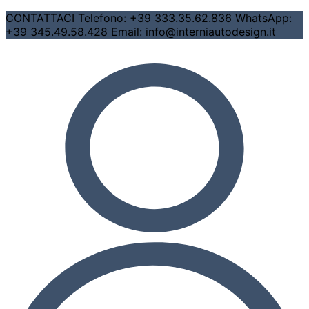
CONTATTACI Telefono: +39 333.35.62.836 WhatsApp:
+39 345.49.58.428 Email: info@interniautodesign.it